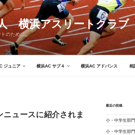
法人 横浜アスリートクラブ
ートのために。
C ジュニア
横浜AC サブ４
横浜AC アドバンス
相
最近の投稿
ンニュースに紹介されま
小・中学生部門
小・中学生部門