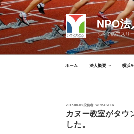
コ
ン
テ
NPO
ン
ツ
すべてのアスリ
へ
ス
キ
ッ
ホーム
法人概要
横浜A
プ
投
2017-08-08
投稿者:
WPMASTER
稿
カヌー教室がタウ
日:
した。