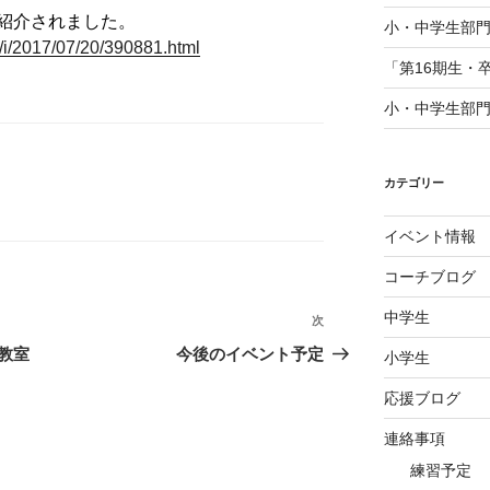
紹介されました。
小・中学生部門
/i/2017/07/20/390881.html
「第16期生・
小・中学生部門
カテゴリー
イベント情報
コーチブログ
中学生
次
次
の
教室
今後のイベント予定
小学生
投
応援ブログ
稿
連絡事項
練習予定