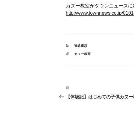
カヌー教室がタウンニュースに
http://www.townnews.co.jp/0101
カ
連絡事項
テ
タ
カヌー教室
ゴ
グ
リ
ー
投
前
前
稿
の
【体験記】はじめての子供カヌー
投
ナ
稿
ビ
ゲ