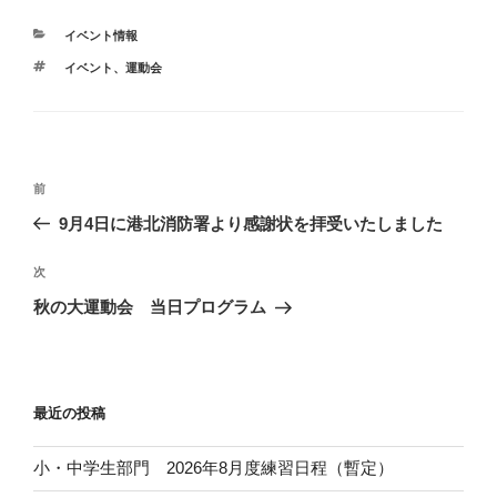
カ
イベント情報
テ
タ
イベント
、
運動会
ゴ
グ
リ
ー
投
前
前
稿
の
9月4日に港北消防署より感謝状を拝受いたしました
ナ
投
ビ
稿
次
次
ゲ
の
秋の大運動会 当日プログラム
投
ー
稿
シ
ョ
最近の投稿
ン
小・中学生部門 2026年8月度練習日程（暫定）