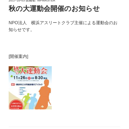
投
2017-10-03
投稿者:
WPMASTER
稿
秋の大運動会開催のお知らせ
日:
NPO法人 横浜アスリートクラブ主催による運動会のお
知らせです。
[開催案内]