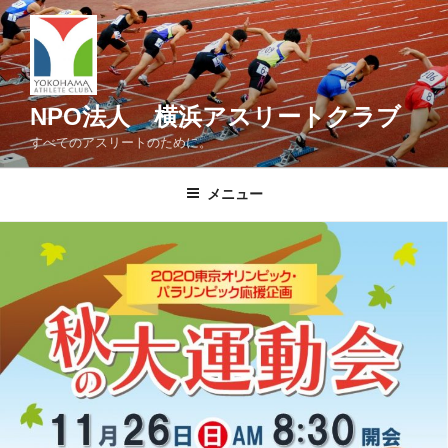
コ
ン
テ
ン
ツ
NPO法人 横浜アスリートクラブ
へ
すべてのアスリートのために。
ス
キ
メニュー
ッ
プ