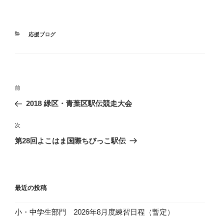
カ
応援ブログ
テ
ゴ
リ
ー
投
前
前
稿
の
2018 緑区・青葉区駅伝競走大会
ナ
投
ビ
稿
次
次
ゲ
の
第28回よこはま国際ちびっこ駅伝
投
ー
稿
シ
ョ
最近の投稿
ン
小・中学生部門 2026年8月度練習日程（暫定）