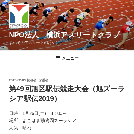
コ
ン
テ
ン
ツ
NPO法人 横浜アスリートクラブ
へ
すべてのアスリートのために。
ス
キ
メニュー
ッ
プ
投
2019-02-03
投稿者:
保護者
稿
第49回旭区駅伝競走大会（旭ズーラ
日:
シア駅伝2019）
日時 1月26日(土) 8：00～
場所 よこはま動物園ズーラシア
天気 晴れ