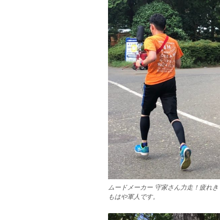
ムードメーカー 守家さん力走！疲れき
もはや軍人です。