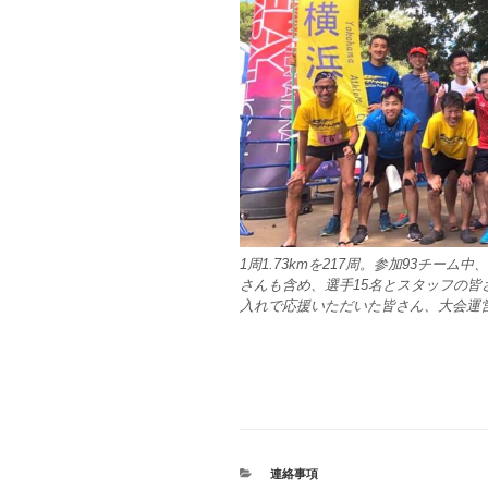
1周1.73kmを217周。参加93チー
さんも含め、選手15名とスタッフの皆
入れで応援いただいた皆さん、大会運
カ
連絡事項