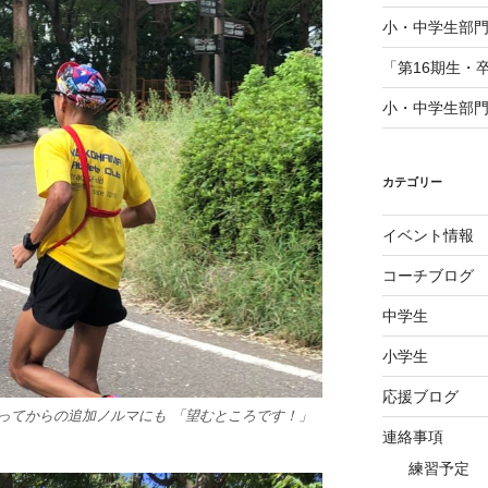
小・中学生部門
「第16期生・
小・中学生部門
カテゴリー
イベント情報
コーチブログ
中学生
小学生
応援ブログ
ってからの追加ノルマにも 「望むところです！」
連絡事項
練習予定