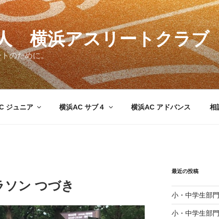
法人 横浜アスリートクラブ
ートのために。
C ジュニア
横浜AC サブ４
横浜AC アドバンス
相
最近の投稿
ソン つづき
小・中学生部門
小・中学生部門