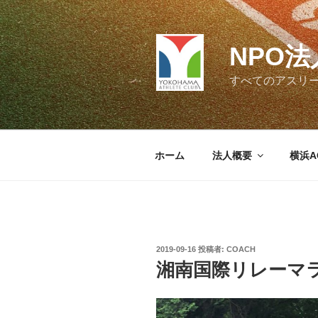
コ
ン
テ
NPO
ン
ツ
すべてのアスリ
へ
ス
キ
ッ
ホーム
法人概要
横浜A
プ
投
2019-09-16
投稿者:
COACH
稿
湘南国際リレーマラ
日: