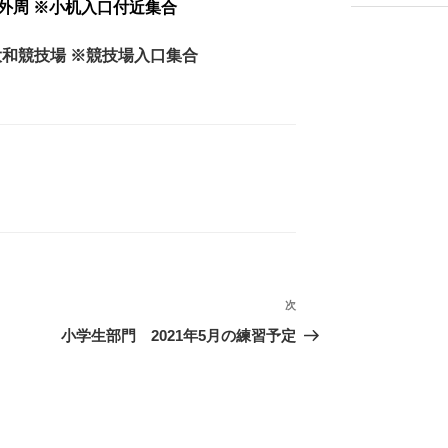
 小机外周 ※小机入口付近集合
年】大和競技場 ※競技場入口集合
次
次
の
小学生部門 2021年5月の練習予定
投
稿