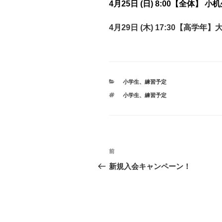
4月25日 (日) 8:00【全体】
4月29日 (木) 17:30【高学
カ
小学生
、
練習予定
テ
タ
小学生
、
練習予定
ゴ
グ
リ
ー
投
前
前
稿
の
新規入会キャンペーン！
投
ナ
稿
ビ
ゲ