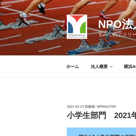
コ
ン
テ
NPO
ン
ツ
すべてのアスリ
へ
ス
キ
ッ
ホーム
法人概要
横浜A
プ
投
2021-03-23
投稿者:
WPMASTER
稿
小学生部門 2021
日: