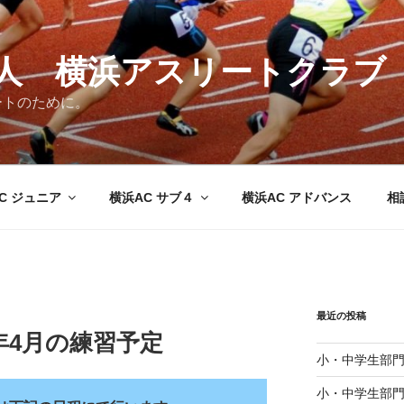
法人 横浜アスリートクラブ
ートのために。
C ジュニア
横浜AC サブ４
横浜AC アドバンス
相
最近の投稿
年4月の練習予定
小・中学生部門
小・中学生部門