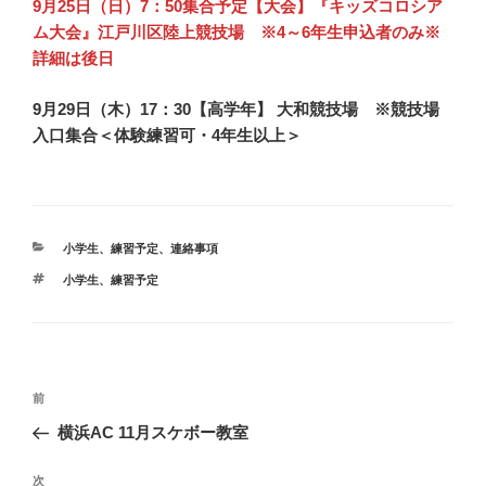
9月25日（日）7：50集合予定【大会】『キッズコロシア
ム大会』江戸川区陸上競技場 ※4～6年生申込者のみ※
詳細は後日
9月29日（木）17：30【高学年】 大和競技場 ※競技場
入口集合＜体験練習可・4年生以上＞
カ
小学生
、
練習予定
、
連絡事項
テ
タ
小学生
、
練習予定
ゴ
グ
リ
ー
投
前
前
稿
の
横浜AC 11月スケボー教室
ナ
投
ビ
稿
次
次