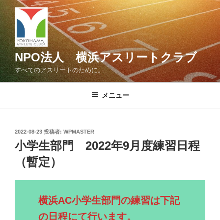
コ
ン
テ
ン
ツ
NPO法人 横浜アスリートクラブ
へ
すべてのアスリートのために。
ス
キ
メニュー
ッ
プ
投
2022-08-23
投稿者:
WPMASTER
稿
小学生部門 2022年9月度練習日程
日:
（暫定）
横浜AC小学生部門の練習は下記
の日程にて行います。