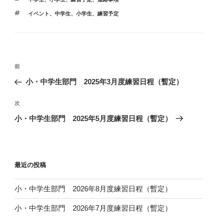
テ
タ
イベント
、
中学生
、
小学生
、
練習予定
ゴ
グ
リ
ー
投
前
前
稿
の
小・中学生部門 2025年3月度練習日程（暫定）
ナ
投
ビ
稿
次
次
ゲ
の
小・中学生部門 2025年5月度練習日程（暫定）
投
ー
稿
シ
ョ
最近の投稿
ン
小・中学生部門 2026年8月度練習日程（暫定）
小・中学生部門 2026年7月度練習日程（暫定）