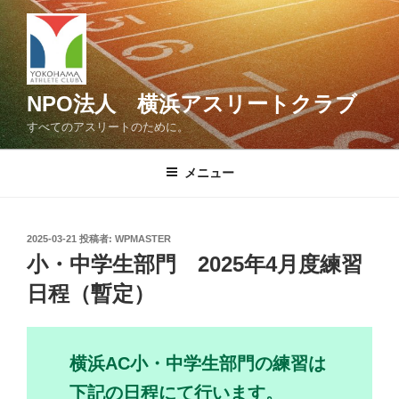
コ
ン
テ
ン
ツ
NPO法人 横浜アスリートクラブ
へ
すべてのアスリートのために。
ス
キ
メニュー
ッ
プ
投
2025-03-21
投稿者:
WPMASTER
稿
小・中学生部門 2025年4月度練習
日:
日程（暫定）
横浜AC小・中学生部門の練習は
下記の日程にて行います。