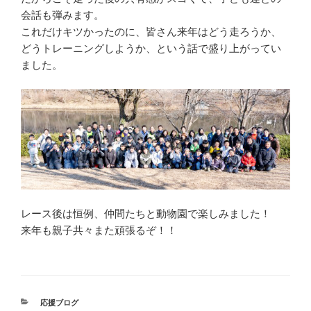
会話も弾みます。
これだけキツかったのに、皆さん来年はどう走ろうか、
どうトレーニングしようか、という話で盛り上がってい
ました。
レース後は恒例、仲間たちと動物園で楽しみました！
来年も親子共々また頑張るぞ！！
カ
応援ブログ