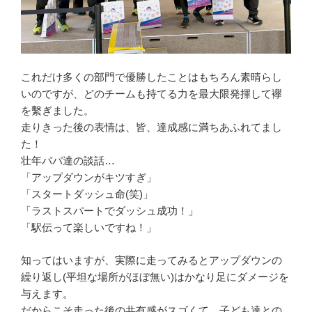
これだけ多くの部門で優勝したことはもちろん素晴らし
いのですが、どのチームも持てる力を最大限発揮して襷
を繫ぎました。
走りきった後の表情は、皆、達成感に満ちあふれてまし
た！
壮年パパ達の談話…
「アップダウンがキツすぎ」
「スタートダッシュ命(笑)」
「ラストスパートでダッシュ成功！」
「駅伝って楽しいですね！」
知ってはいますが、実際に走ってみるとアップダウンの
繰り返し(平坦な場所がほぼ無い)はかなり足にダメージを
与えます。
だからこそ走った後の共有感がスゴくて、子ども達との