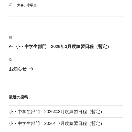
テ
タ
大会
、
小学生
ゴ
グ
リ
ー
投
前
前
稿
の
小・中学生部門 2026年3月度練習日程（暫定）
ナ
投
ビ
稿
次
次
ゲ
の
お知らせ
投
ー
稿
シ
ョ
最近の投稿
ン
小・中学生部門 2026年8月度練習日程（暫定）
小・中学生部門 2026年7月度練習日程（暫定）