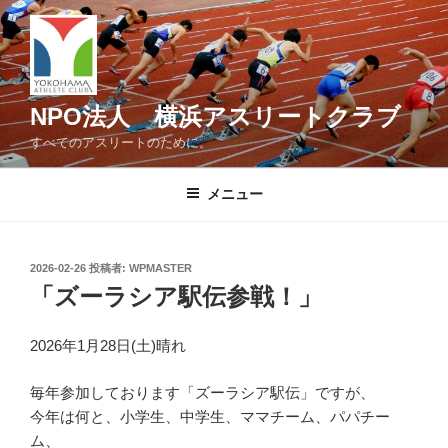
コ
ン
テ
ン
ツ
NPO法人 横浜アスリートクラブ
へ
すべてのアスリートのために。
ス
キ
メニュー
ッ
プ
投
2026-02-26
投稿者:
WPMASTER
稿
「ズーラシア駅伝参戦！」
日:
2026年1月28日(土)晴れ
毎年参加しております「ズーラシア駅伝」ですが、
今年は何と、小学生、中学生、ママチーム、パパチー
ム、