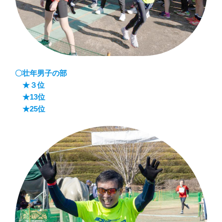
〇壮年男子の部
★３位
★13位
★25位