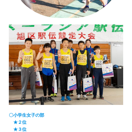
〇小学生女子の部
★２位
★３位