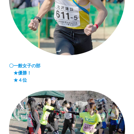
〇一般女子の部
★優勝！
★４位