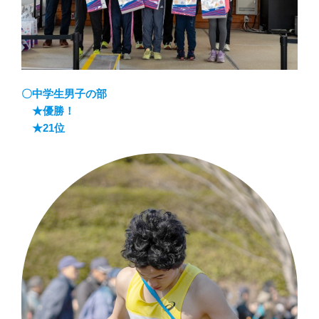
〇中学生男子の部
★優勝！
★21位