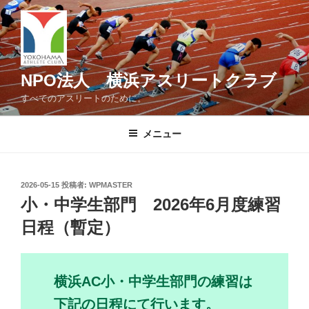
コ
ン
テ
ン
ツ
NPO法人 横浜アスリートクラブ
へ
すべてのアスリートのために。
ス
キ
メニュー
ッ
プ
投
2026-05-15
投稿者:
WPMASTER
稿
小・中学生部門 2026年6月度練習
日:
日程（暫定）
横浜AC小・中学生部門の練習は
下記の日程にて行います。