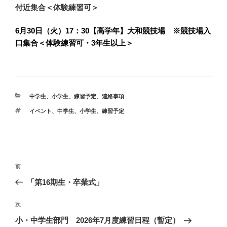
付近集合
＜体験練習可＞
6月30日（火）17：30【高学年】大和競技場 ※競技場入
口集合
＜体験練習可・3年生以上＞
カ
中学生
、
小学生
、
練習予定
、
連絡事項
テ
タ
イベント
、
中学生
、
小学生
、
練習予定
ゴ
グ
リ
ー
投
前
前
稿
の
「第16期生・卒業式」
ナ
投
ビ
稿
次
次
ゲ
の
小・中学生部門 2026年7月度練習日程（暫定）