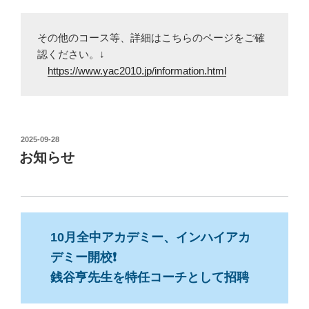
その他のコース等、詳細はこちらのページをご確
認ください。↓

https://www.yac2010.jp/information.html
投
2025-09-28
稿
お知らせ
日:
10月全中アカデミー、インハイアカ
デミー開校❗️
銭谷亨先生を特任コーチとして招聘