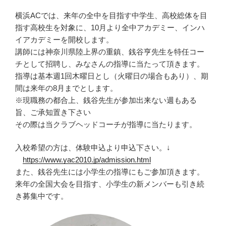
横浜ACでは、来年の全中を目指す中学生、高校総体を目
指す高校生を対象に、10月より全中アカデミー、インハ
イアカデミーを開校します。
講師には神奈川県陸上界の重鎮、銭谷亨先生を特任コー
チとして招聘し、みなさんの指導に当たって頂きます。
指導は基本週1回木曜日とし（火曜日の場合もあり）、期
間は来年の8月までとします。
※現職務の都合上、銭谷先生が参加出来ない週もある
旨、ご承知置き下さい
その際は当クラブヘッドコーチが指導に当たります。
入校希望の方は、体験申込より申込下さい。↓
https://www.yac2010.jp/admission.html
また、銭谷先生には小学生の指導にもご参加頂きます。
来年の全国大会を目指す、小学生の新メンバーも引き続
き募集中です。