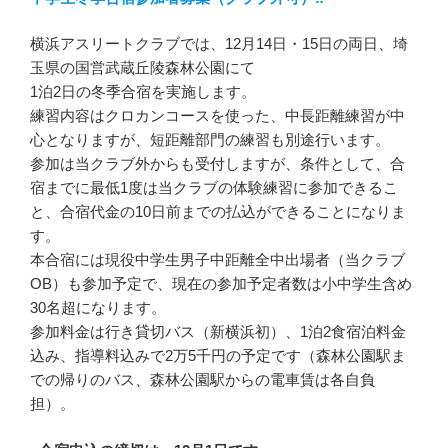
横浜アスリートクラブでは、12月14日・15日の両日、埼
玉県の国営武蔵丘陵森林公園にて
1泊2日の冬季合宿を実施します。
練習内容はクロカンコースを使った、中長距離練習が中
心となりますが、短距離部門の練習も別途行います。
参加は当クラブ外からも受付しますが、条件として、合
宿までに最低1度は当クラブの体験練習に参加できるこ
と、合宿代金の10日前までの払込ができることになりま
す。
本合宿には現役中学生男子中距離全中出場者（当クラブ
OB）も参加予定で、現在の参加予定者数は小中学生含め
30名超になります。
参加料金は行き貸切バス（新横浜初）、1泊2食宿泊料金
込み、指導料込みで2万5千円の予定です（森林公園駅ま
での帰りのバス、森林公園駅からの電車賃は各自負
担）。