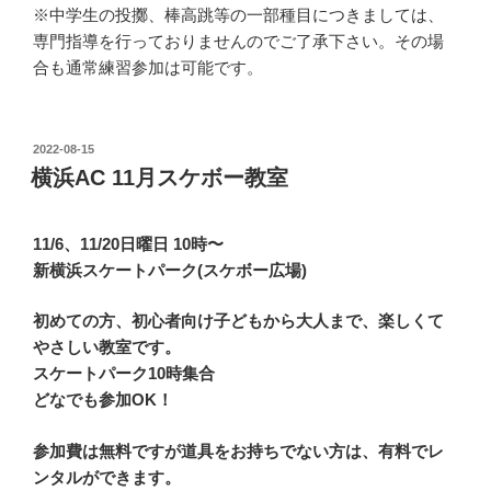
※中学生の投擲、棒高跳等の一部種目につきましては、
専門指導を行っておりませんのでご了承下さい。その場
合も通常練習参加は可能です。
投
2022-08-15
稿
横浜AC 11月スケボー教室
日:
11/6、11/20日曜日 10時〜
新横浜スケートパーク(スケボー広場)
初めての方、初心者向け子どもから大人まで、楽しくて
やさしい教室です。
スケートパーク10時集合
どなでも参加OK！
参加費は無料ですが道具をお持ちでない方は、有料でレ
ンタルができます。