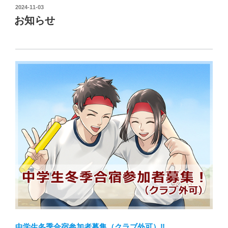
投
2024-11-03
稿
お知らせ
日:
中学生冬季合宿参加者募集（クラブ外可）‼️