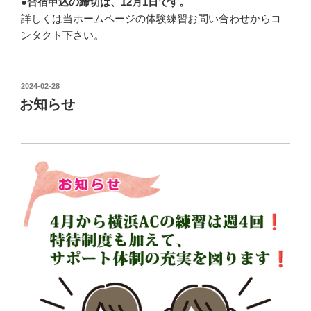
●
合宿申込の締切は、12月1日です。
詳しくは当ホームページの体験練習お問い合わせからコ
ンタクト下さい。
投
2024-02-28
稿
お知らせ
日: