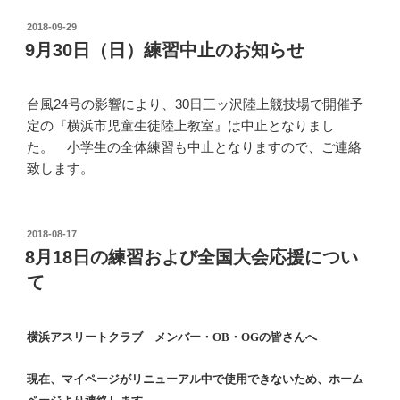
投
2018-09-29
稿
9月30日（日）練習中止のお知らせ
日:
台風24号の影響により、30日三ッ沢陸上競技場で開催予
定の『横浜市児童生徒陸上教室』は中止となりまし
た。 小学生の全体練習も中止となりますので、ご連絡
致します。
投
2018-08-17
稿
8月18日の練習および全国大会応援につい
日:
て
横浜アスリートクラブ メンバー・OB・OGの皆さんへ
現在、マイページがリニューアル中で使用できないため、ホーム