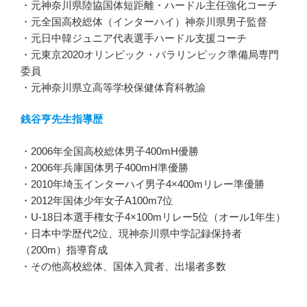
・元神奈川県陸協国体短距離・ハードル主任強化コーチ
・元全国高校総体（インターハイ）神奈川県男子監督
・元日中韓ジュニア代表選手ハードル支援コーチ
・元東京2020オリンピック・パラリンピック準備局専門
委員
・元神奈川県立高等学校保健体育科教諭
銭谷亨先生指導歴
・2006年全国高校総体男子400mH優勝
・2006年兵庫国体男子400mH準優勝
・2010年埼玉インターハイ男子4×400mリレー準優勝
・2012年国体少年女子A100m7位
・U-18日本選手権女子4×100mリレー5位（オール1年生）
・日本中学歴代2位、現神奈川県中学記録保持者
（200m）指導育成
・その他高校総体、国体入賞者、出場者多数