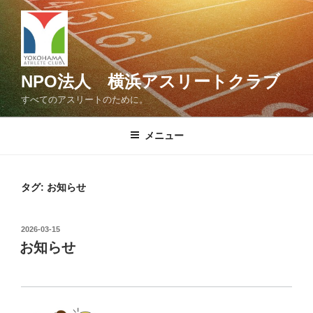
コ
ン
テ
ン
ツ
NPO法人 横浜アスリートクラブ
へ
すべてのアスリートのために。
ス
キ
メニュー
ッ
プ
タグ:
お知らせ
投
2026-03-15
稿
お知らせ
日: