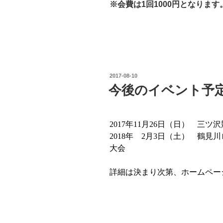
※会費は
1
回
1000
円となります
投
2017-08-10
稿
今後のイベント予
日:
2017年11
月
26
日（日） 三ツ沢
2018年 2
月
3
日（土） 鶴見川
大会
詳細は決まり次第、ホームペー