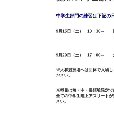
中学生部門の
練習は下記の
9
月
15
日（土）
13
：
30
～ 日
9
月
29
日（土）
17
：
00
～ 
※大和競技場へは団体で入場し
ださい。
※種目は短・中・長距離限定で
全ての中学生陸上アスリートが
さい。