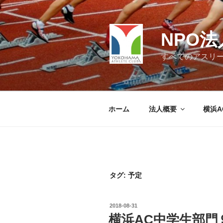
コ
ン
テ
NPO
ン
ツ
すべてのアスリ
へ
ス
キ
ッ
ホーム
法人概要
横浜A
プ
タグ:
予定
投
2018-08-31
稿
横浜AC中学生部門
日: