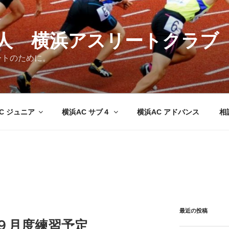
法人 横浜アスリートクラブ
ートのために。
C ジュニア
横浜AC サブ４
横浜AC アドバンス
相
最近の投稿
９月度練習予定