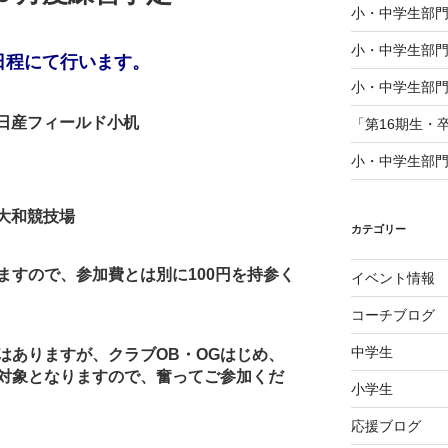
小・中学生部門
小・中学生部門
日程にて行います。
小・中学生部門
産フィールド小机
「第16期生・
小・中学生部門
大和競技場
カテゴリー
ますので、参加費とは別に
100
円を持参く
イベント情報
コーチブログ
中学生
はありますが、クラブ
OB
・
OG
はじめ、
対象となりますので、奮ってご参加くだ
小学生
応援ブログ