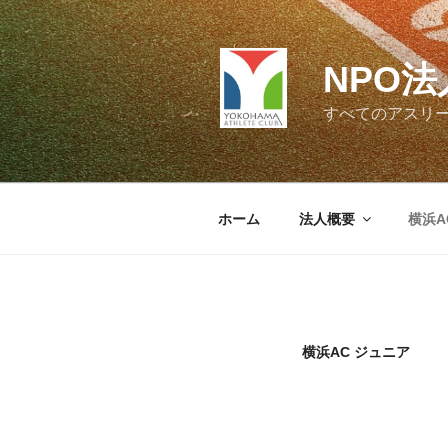
コ
ン
テ
NPO
ン
ツ
すべてのアスリ
へ
ス
キ
ッ
ホーム
法人概要
横浜A
プ
横浜AC ジュニア