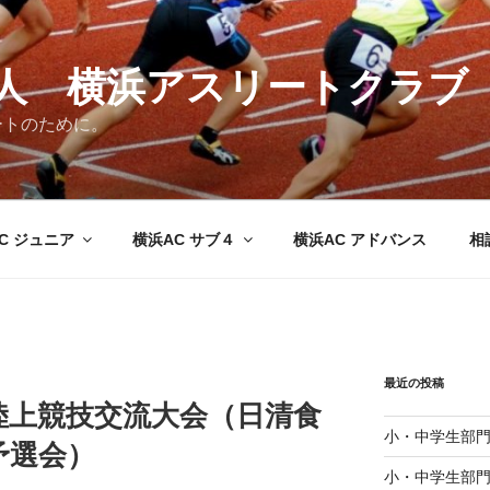
法人 横浜アスリートクラブ
ートのために。
C ジュニア
横浜AC サブ４
横浜AC アドバンス
相
最近の投稿
陸上競技交流大会（日清食
小・中学生部門
予選会）
小・中学生部門