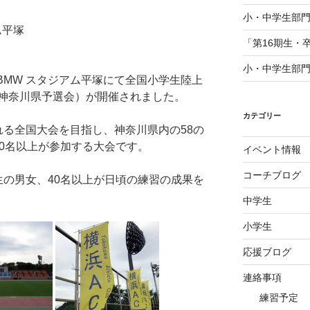
小・中学生部門
ム平塚
「第16期生・
小・中学生部門
n BMW スタジアム平塚にて全国小学生陸上
神奈川県予選会）が開催されました。
カテゴリー
れる全国大会を目指し、神奈川県内の58の
00名以上が参加する大会です。
イベント情報
コーチブログ
生の男女、40名以上が日頃の練習の成果を
中学生
小学生
応援ブログ
連絡事項
練習予定