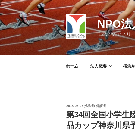
コ
ン
テ
NPO
ン
ツ
すべてのアスリ
へ
ス
キ
ッ
ホーム
法人概要
横浜A
プ
投
2018-07-07
投稿者:
保護者
稿
第34回全国小学生
日:
品カップ神奈川県