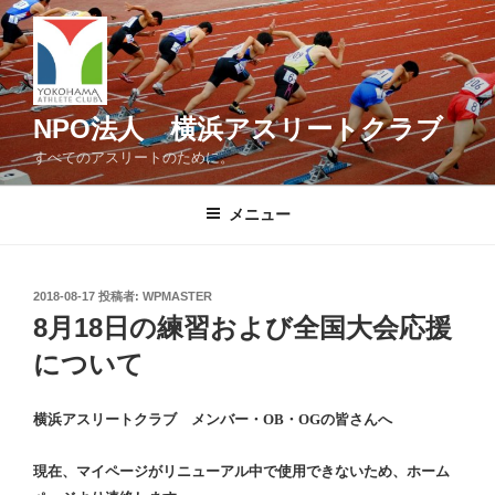
コ
ン
テ
ン
ツ
NPO法人 横浜アスリートクラブ
へ
すべてのアスリートのために。
ス
キ
メニュー
ッ
プ
投
2018-08-17
投稿者:
WPMASTER
稿
8月18日の練習および全国大会応援
日:
について
横浜アスリートクラブ メンバー・OB・OGの皆さんへ
現在、マイページがリニューアル中で使用できないため、ホーム