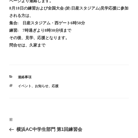
ページより連絡します。
8月18日の練習および全国大会 (於:日産スタジアム)見学応援に参加
される方は、
集合: 日産スタジアム・西ゲート6時50分
練習: 7時過ぎより8時30分頃まで
その後、見学、応援となります。
問合せは、久家まで
カ
連絡事項
テ
タ
イベント
、
お知らせ
、
応援
ゴ
グ
リ
ー
投
前
前
稿
の
横浜AC中学生部門 第1回練習会
ナ
投