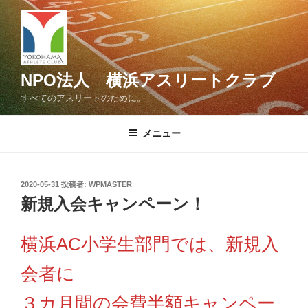
コ
ン
テ
ン
ツ
NPO法人 横浜アスリートクラブ
へ
すべてのアスリートのために。
ス
キ
メニュー
ッ
プ
投
2020-05-31
投稿者:
WPMASTER
稿
新規入会キャンペーン！
日:
横浜AC小学生部門では、新規入
会者に
３カ月間の会費半額キャンペー