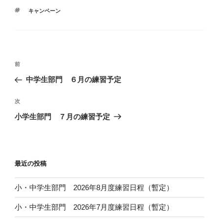
テ
タ
キャンペーン
ゴ
グ
リ
ー
投
前
前
稿
の
中学生部門 ６月の練習予定
ナ
投
ビ
稿
次
次
ゲ
の
小学生部門 ７月の練習予定
投
ー
稿
シ
ョ
最近の投稿
ン
小・中学生部門 2026年8月度練習日程（暫定）
小・中学生部門 2026年7月度練習日程（暫定）