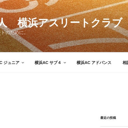
法人 横浜アスリートクラブ
ートのために。
C ジュニア
横浜AC サブ４
横浜AC アドバンス
相
最近の投稿