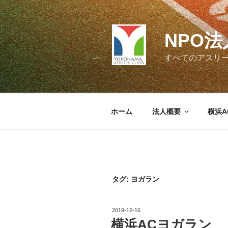
コ
ン
テ
NPO
ン
ツ
すべてのアスリ
へ
ス
キ
ッ
ホーム
法人概要
横浜A
プ
タグ:
ヨガラン
投
2019-12-16
稿
横浜ACヨガラン
日: