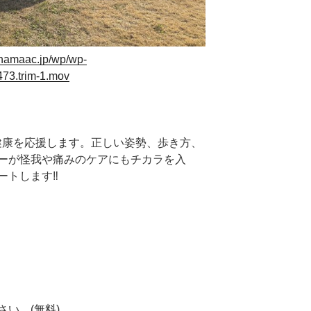
ohamaac.jp/wp/wp-
473.trim-1.mov
健康を応援します。正しい姿勢、歩き方、
ーが怪我や痛みのケアにもチカラを入
トします‼︎
い。(無料)