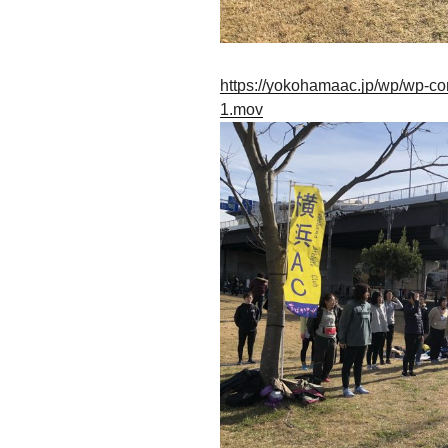
https://yokohamaac.jp/wp/wp-co
1.mov